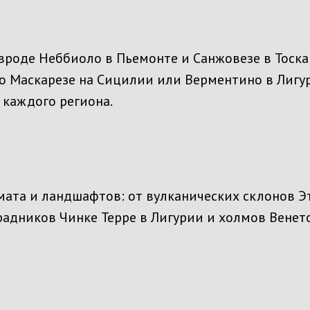
вроде Неббиоло в Пьемонте и Санжовезе в Тоска
ло Маскарезе на Сицилии или Верментино в Лигу
 каждого региона.
мата и ландшафтов: от вулканических склонов 
адников Чинке Терре в Лигурии и холмов Венето