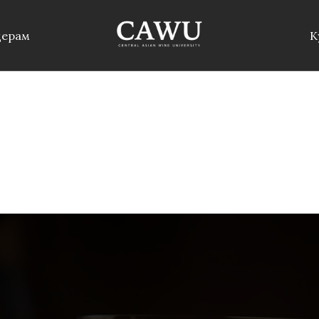
дерам
К