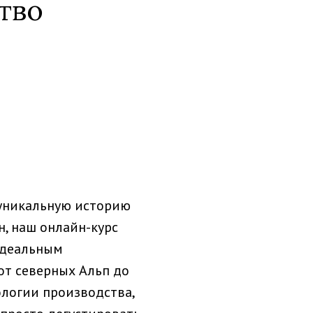
тво
 уникальную историю
н, наш онлайн-курс
идеальным
от северных Альп до
ологии производства,