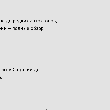
не до редких автохтонов,
рии — полный обзор
Этны в Сицилии до
.