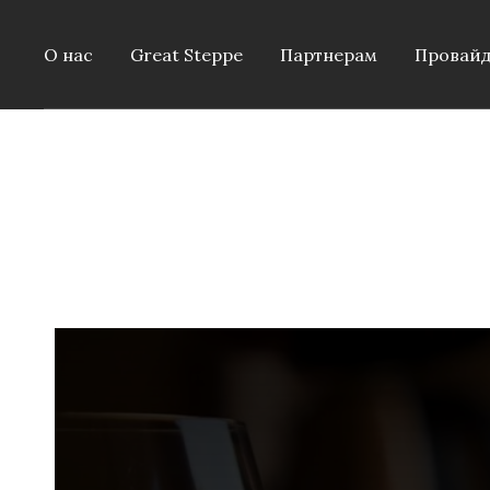
О нас
Great Steppe
Партнерам
Провай