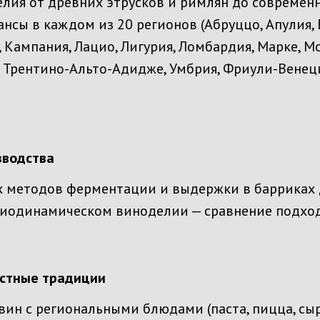
лия от древних этрусков и римлян до современн
ансы в каждом из 20 регионов (Абруццо, Апулия, 
, Кампания, Лацио, Лигурия, Ломбардия, Марке, М
, Трентино-Альто-Адидже, Умбрия, Фриули-Венец
зводства
 методов ферментации и выдержки в барриках 
биодинамическом виноделии — сравнение подход
естные традиции
ин с региональными блюдами (паста, пицца, сыр