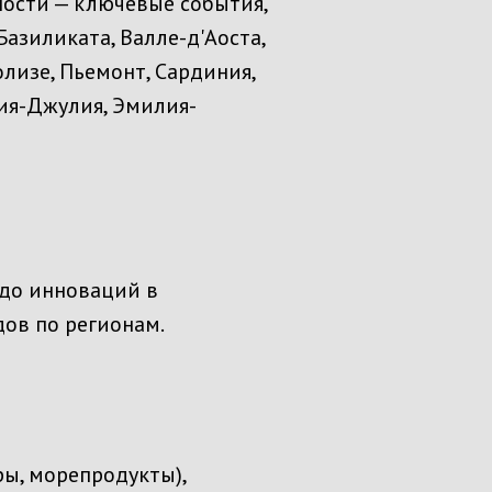
ости — ключевые события,
Базиликата, Валле-д'Аоста,
олизе, Пьемонт, Сардиния,
ия-Джулия, Эмилия-
до инноваций в
ов по регионам.
ы, морепродукты),