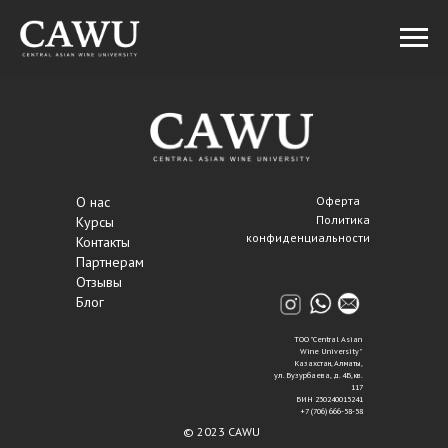
О нас
Оферта
Политика
Курсы
конфиденциальности
Контакты
Партнерам
Отзывы
Блог
ТОО "Central Asian
Wine University"
Казахстан, Алматы,
ул. Бузурбаева, д. 4Б, кв.
117
БИН 230240015241
+7 (706) 666-58-58
© 2023 CAWU