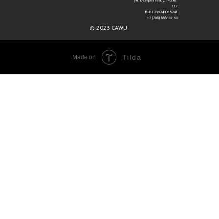
ул. Бузурбаева, д. 4Б, кв.
117
БИН 230240015241
+7 (706) 666-58-58
© 2023 CAWU
Tilda
Made on